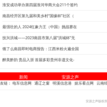
淮安成功举办第四届淮河华商大会211个签约
南昌经开区第九届和美乡村“国缘杯”社区（
最强壮的人 2024红象力王（中国）挑战赛在
技兴洪城——2023南昌市第八届“洪城杯”无
饿了么南昌即时电商报告：江西米粉火遍全国
醉美黔韵 贵品入浙 首届多彩贵州非遗文化-
新闻
安源之声
友链：
电车信息网
通辽之窗
明溪信息港
娱乐看点网
云南
安源之声版权