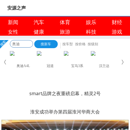
安源之声
新闻
汽车
体育
娱乐
财经
女性
健康
旅游
科技
游戏
淮安浪里马队徽出圈，一座水城的
smart品牌之夜重磅启幕，精灵2号
浪你马淮超开赛在即，淮安区队蓄
淮安成功举办第四届淮河华商大会