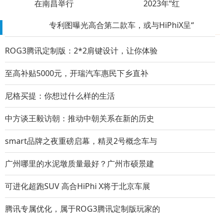
在南昌举行
2023年“红
专利图曝光高合第二款车，或与HiPhiX呈“
推荐阅读榜
装配式建筑ACC墙板得到央视名嘴韩乔生盛
ROG3腾讯定制版：2*2肩键设计，让你体验
重回红军长征集结地 妙可蓝多于都捐赠彰
至高补贴5000元，开瑞汽车惠民下乡直补
高合汽车HiPhiX如期开启量产交付
尼格买提：你想过什么样的生活
高合汽车发布1000公里电池包升能服务及Hi
中方谈王毅访朝：推动中朝关系在新的历史
打工人必备的免费透明底图片素材网站
smart品牌之夜重磅启幕，精灵2号概念车与
千氧气垫 鎏金此刻 挚爱臻选
广州哪里的水泥墩质量最好？广州市硕景建
品味折叠 探索未来 三星Galaxy Z Fold2 5
可进化超跑SUV 高合HiPhi X将于北京车展
高合汽车“喊话”特斯拉全网瞩目 HiPhi X
腾讯专属优化，属于ROG3腾讯定制版玩家的